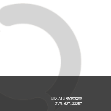
UID: ATU 65303209
ZVR: 627133257